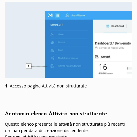
1.
Accesso pagina Attività non strutturate
Anatomia elenco Attività non strutturate
Questo elenco presenta le attività non strutturate più recenti
ordinati per data di creazione discendente.
Per ogni attività viene mostrato: