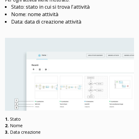
Stato: stato in cui si trova l'attività
Nome: nome attività
Data: data di creazione attività
1.
Stato
2.
Nome
3.
Data creazione