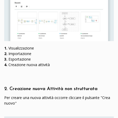
1.
Visualizzazione
2.
Importazione
3.
Esportazione
4.
Creazione nuova attività
2. Creazione nuova Attività non strutturata
Per creare una nuova attività occorre cliccare il pulsante "Crea
nuovo"