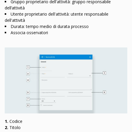
Gruppo proprietario dell'attività: gruppo responsabile
dell’attività
Utente proprietario dell'attività: utente responsabile
dell'attività
Durata: tempo medio di durata processo
Associa osservatori
1.
Codice
2.
Titolo