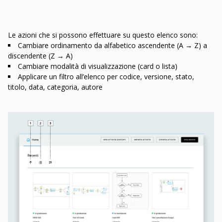
Le azioni che si possono effettuare su questo elenco sono:
Cambiare ordinamento da alfabetico ascendente (A → Z) a
discendente (Z → A)
Cambiare modalità di visualizzazione (card o lista)
Applicare un filtro all’elenco per codice, versione, stato,
titolo, data, categoria, autore