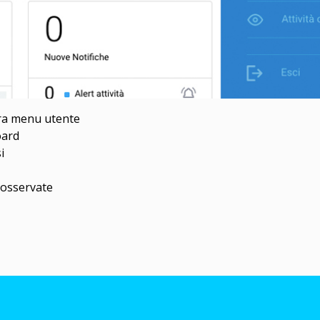
ra menu utente
oard
si
 osservate