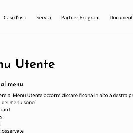
Casi d'uso
Servizi
Partner Program
Document
u Utente
 al menu
re al Menu Utente occorre cliccare l’icona in alto a destra pr
no del menu sono:
oard
si
à
à osservate